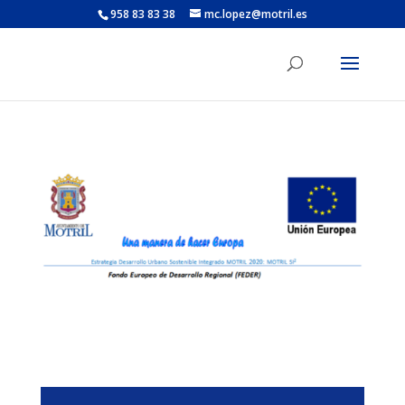
958 83 83 38
mc.lopez@motril.es